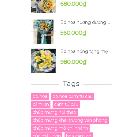
680.000₫
Bó hoa hướng dương BN-B0191
560.000₫
Bó hoa hồng tặng mẹ BN-B0096
980.000₫
Tags
bó hoa
bó hoa cẩm tú cầu
cảm ơn
cẩm tú cầu
chúc mừng hội thao
chúc mừng khai trương văn phòng
chúc mừng mở chi nhánh
cúc mẫu đơn
hoa cảm ơn