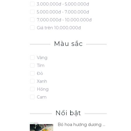
3.000.000đ - 5.000.000đ
5.000.000đ - 7.000.000đ
7.000.000đ - 10.000.000đ
Giá trên 10.000.000đ
Màu sắc
Vàng
Tím
Đỏ
Xanh
Hồng
Cam
Nổi bật
Bó hoa hướng dương BN-B0195