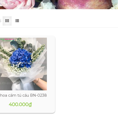
:
 hoa cẩm tú cầu BN-0238
400.000₫