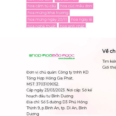
hoa cẩm tú cầu
hoa cúc mẫu đơn
hoa mừng khai trương
hoa mừng ngày 20/11
hoa ngày lễ
hoa nghệ thuật
hoa sinh nhật
hoa tặng cô
hoa tặng đối tác
hoa tặng khai trương
hoa tặng mẹ
hoa tặng sếp
Về ch
hoa trang trí sảnh
kệ hoa 2 tầng
kệ hoa chúc mừng
Tìm ki
kệ hoa mừng khai trương
Giới thi
Đơn vị chủ quản: Công ty tnhh KD
kệ hoa vip
lẵng hoa nghệ thuật
Tổng Hợp Hồng Gia Phát.
mix màu
mừng khai trương
MST: 3703109052.
ngày lễ
sinh nhật
tặng bạn
Cấp ngày 23/03/2023. Nơi cấp: Sở kế
tặng đồng nghiệp
tặng mẹ
hoạch đầu tư Bình Dương
tặng nữ
tặng sếp nữ
tặng vợ
Địa chỉ: Số 5 đường D3 Phú Hồng
Thịnh 9, p.Bình An, tp. Dĩ An, Bình
Dương