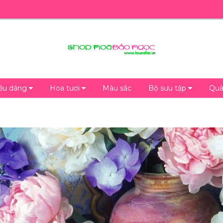
iểu dáng
Hoa tươi
Màu sắc
Bộ sưu tập
Quà